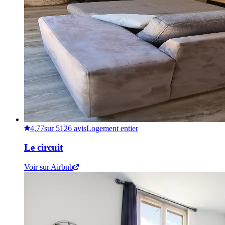
4,77
sur 5
126 avis
Logement entier
Le circuit
Voir sur Airbnb