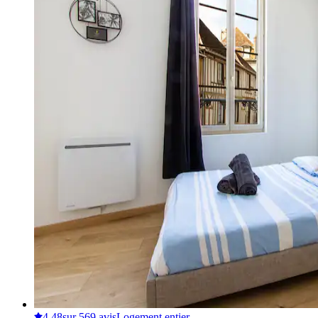
4,48
sur 5
69 avis
Logement entier